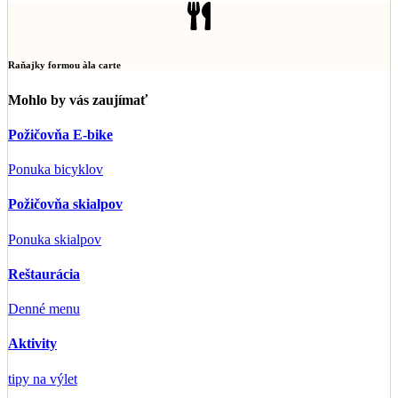
Raňajky formou àla carte
Mohlo by vás zaujímať
Požičovňa E-bike
Ponuka bicyklov
Požičovňa skialpov
Ponuka skialpov
Reštaurácia
Denné menu
Aktivity
tipy na výlet