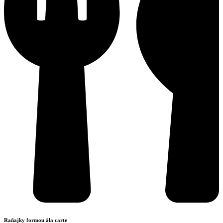
Raňajky formou àla carte