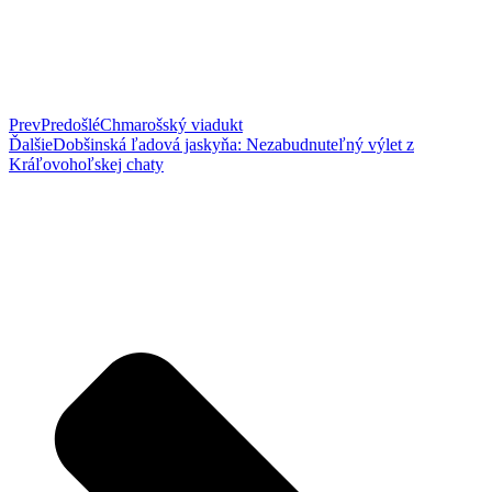
Prev
Predošlé
Chmarošský viadukt
Ďalšie
Dobšinská ľadová jaskyňa: Nezabudnuteľný výlet z
Kráľovohoľskej chaty