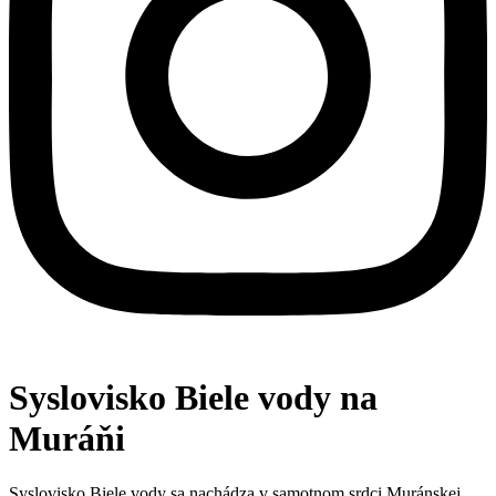
Syslovisko Biele vody na
Muráňi
Syslovisko Biele vody sa nachádza v samotnom srdci Muránskej