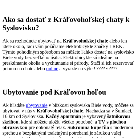
Ako sa dostať z Kráľovohoľskej chaty k
Syslovisku?
Ak sa rozhodnete ubytovať na
Kráľovoholskej chate
alebo len
idete okolo, radi vám požičiame elektrobicykle značky TREK.
Týmto pohodlným spôsobom sa môžete ľahko dostať na syslovisko
Biele vody bez veľkého úsilia. Elektrobicykle sú ideálne na
preskúmanie okolia a vychutnanie si prírody. Stačí si ich rezervovať
priamo na chate alebo
online
a vyrazte na výlet! ????‍♂️????
Ubytovanie pod Kráľovou hoľou
Ak hľadáte
ubytovanie
v blízkosti sysloviska Biele vody, môžete sa
ubytovať v nás v
Kráľovohoľskej chate
. Nachádza sa v Šumiaci,
16 km od Sysloviska.
Každý apartmán
je vybavený
šatníkovou
skriňou
, kde si môžete uložiť všetko potrebné, a
TV s plochou
obrazovkou
pre dokonalý relax.
Súkromná kúpeľňa
s modernou
sprchou a bezplatnými toaletnými potrebami je zárukou vašej