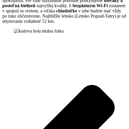
spokojnosti. Pre vaše maximálne pohodlie poskytujeme
uteráky a
posteľná bielizeň
najvyššej kvality. S
bezplatným Wi-Fi
zostanete
v spojení so svetom, a vďaka
chladničke
v izbe budete mať vždy
po ruke občerstvenie. Najbližšie letisko (Letisko Poprad-Tatry) je od
ubytovania vzdialené 52 km.