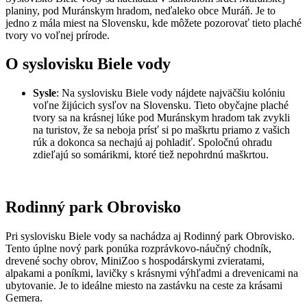
planiny, pod Muránskym hradom, neďaleko obce Muráň. Je to
jedno z mála miest na Slovensku, kde môžete pozorovať tieto plaché
tvory vo voľnej prírode.
O syslovisku Biele vody
Sysle
: Na syslovisku Biele vody nájdete najväčšiu kolóniu
voľne žijúcich sysľov na Slovensku. Tieto obyčajne plaché
tvory sa na krásnej lúke pod Muránskym hradom tak zvykli
na turistov, že sa neboja prísť si po maškrtu priamo z vašich
rúk a dokonca sa nechajú aj pohladiť. Spoločnú ohradu
zdieľajú so somárikmi, ktoré tiež nepohrdnú maškrtou.
Rodinný park Obrovisko
Pri syslovisku Biele vody sa nachádza aj Rodinný park Obrovisko.
Tento úplne nový park ponúka rozprávkovo-náučný chodník,
drevené sochy obrov, MiniZoo s hospodárskymi zvieratami,
alpakami a poníkmi, lavičky s krásnymi výhľadmi a drevenicami na
ubytovanie. Je to ideálne miesto na zastávku na ceste za krásami
Gemera.